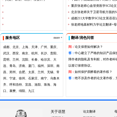
重庆张老师心血管类医学SCI论
北京张老师关于卫星导航方面的S
成都211大学数学SCI论文英语
张老师地基材料力学论文翻译+母
服务地区
more +
翻译/润色问答
问：
论文保密如何解决？
成都、北京、上海、天津、广州、重庆、
答：
中心建立了严格的知识产品保
武汉、西安、南京、杭州、长沙、贵阳、
障作者的隐私及专利权，对作者科
昆明、兰州、沈阳、长春、哈尔滨、大
以签订保密协议。
连、青岛、济南、厦门、福州、深圳、南
问：
如何保护原醉着的著作权？
昌、郑州、合肥、太原、兰州、无锡、常
答：
绝不涉及作者的论文著作权，
州、宁波、徐州、石家庄、南宁、乌鲁木
齐、呼和浩特、宜昌、洛阳、珠海、海
口、襄樊、绵阳、九江
关于语慧
论文翻译