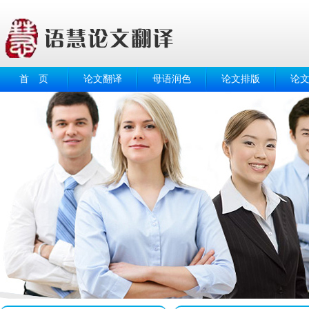
首 页
论文翻译
母语润色
论文排版
论