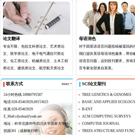
论文翻译
母语润色
专业不限、包括文科类论文、艺术类论
对于因英语语言问题投稿被退回的
文、医学类论文、电子电气通信IT类论
我们提供英语母语润色服务，帮你
文、化工类论文、机械类论文、土木工程
语语言问题，达到投刊要求。所有
类论文、建筑类论文、航空航天类论文
言专家全部来自英美。
联系方式
more +
SCI论文期刊
24小时热线:18980795587
TREE GENETICS & GENOMES
电话:028-85463929,69153625
BASIC AND APPLIED ECOLOG
传真:028-85463929
B-ENT
E_Mail:cdyuhui@yeah.net
ACM COMPUTING SURVEYS
地址：科华北路99号四川大学国家大学科
COMPUTER JOURNAL
技园301（成都银行榜）
TREES-STRUCTURE AND FUNC