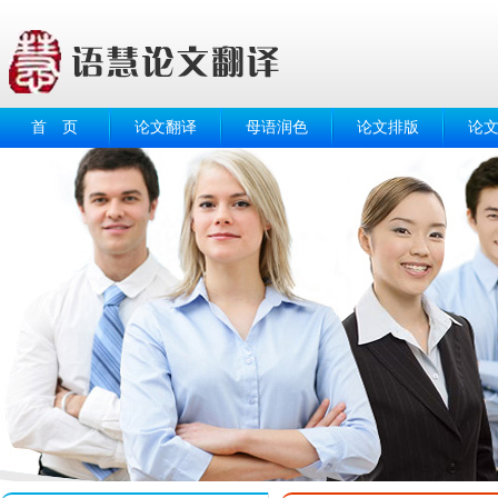
首 页
论文翻译
母语润色
论文排版
论