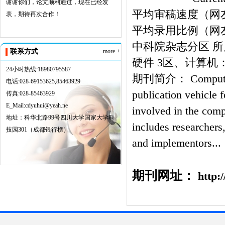
谢谢你们，论文顺利通过，现在已经发
平均审稿速度（网友
表，期待再次合作！
平均录用比例（网
中科院杂志分区 
联系方式
more +
硬件 3区、计算机
24小时热线:18980795587
期刊简介： Computer Net
电话:028-69153625,85463929
publication vehicle f
传真:028-85463929
E_Mail:cdyuhui@yeah.ne
involved in the com
地址：科华北路99号四川大学国家大学科
includes researchers
技园301（成都银行榜）
and implementors...
期刊网址：
http: