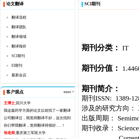
论文翻译
SCI期刊
翻译流程
>
翻译团队
>
翻译领域
>
期刊分类：
翻译报价
IT
>
SCI期刊
>
EI期刊
期刊分值：
>
1.446
最新会议
>
期刊简介：
客户观点
more +
期刊ISSN: 1389-12
王博士
,四川大学
涉及的研究方向： 
我这篇药学方面的论文以前找了一家翻译
出版周期： Semimon
公司翻译过，我觉得翻译不好，这次找到
你们帮我翻译，觉得翻译得很好......！
期刊收录： Science Ci
张老师
,重庆第三军医大学
Current Content