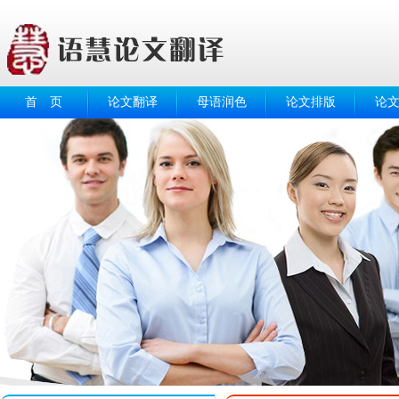
首 页
论文翻译
母语润色
论文排版
论