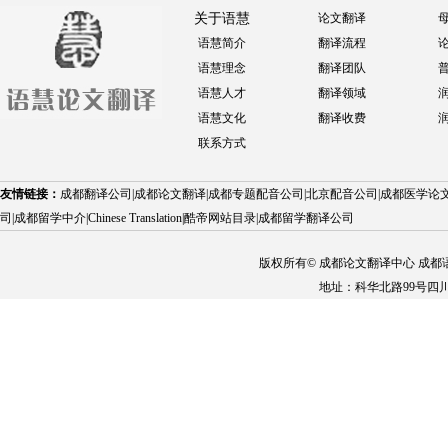
关于语慧
论文翻译
语慧简介
翻译流程
语慧理念
翻译团队
语慧人才
翻译领域
语慧文化
翻译收费
联系方式
友情链接：
成都翻译公司
|
成都论文翻译
|
成都专题配音公司
|
北京配音公司
|
成都医学论
司
|
成都留学中介
|
Chinese Translation
|
酷帝网站目录
|
成都留学翻译公司
版权所有© 成都论文翻译中心 成都语慧科技
地址：科华北路99号四