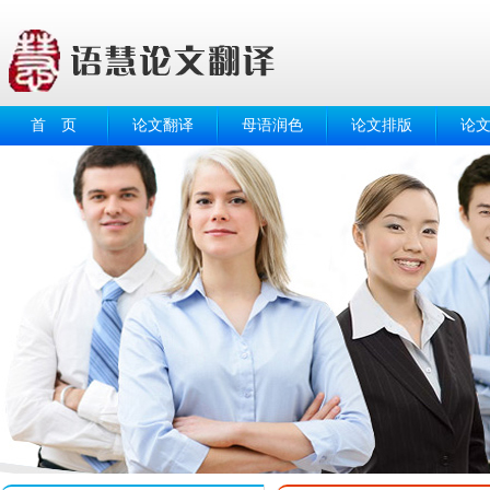
首 页
论文翻译
母语润色
论文排版
论