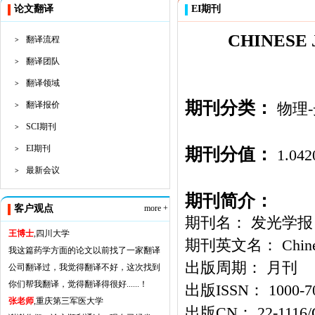
论文翻译
EI期刊
CHINESE
翻译流程
>
翻译团队
>
翻译领域
>
期刊分类：
翻译报价
物理
>
SCI期刊
>
EI期刊
期刊分值：
>
1.042
最新会议
>
期刊简介：
客户观点
more +
期刊名： 发光学报
王博士
,四川大学
期刊英文名： Chinese J
我这篇药学方面的论文以前找了一家翻译
出版周期： 月刊
公司翻译过，我觉得翻译不好，这次找到
你们帮我翻译，觉得翻译得很好......！
出版ISSN： 1000-7
张老师
,重庆第三军医大学
出版CN： 22-1116/