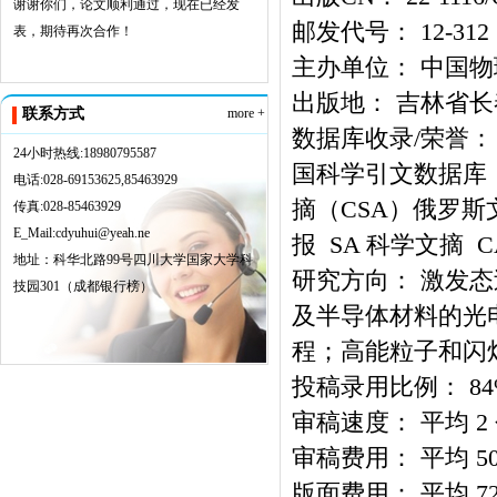
谢谢你们，论文顺利通过，现在已经发
邮发代号： 12-312
表，期待再次合作！
主办单位： 中国
出版地： 吉林省长
联系方式
more +
数据库收录/荣誉： 
24小时热线:18980795587
国科学引文数据库 
电话:028-69153625,85463929
摘（CSA）俄罗斯文
传真:028-85463929
E_Mail:cdyuhui@yeah.ne
报 SA 科学文摘 
地址：科华北路99号四川大学国家大学科
研究方向： 激发
技园301（成都银行榜）
及半导体材料的光
程；高能粒子和闪
投稿录用比例： 84
审稿速度： 平均 
审稿费用： 平均 50
版面费用： 平均 72