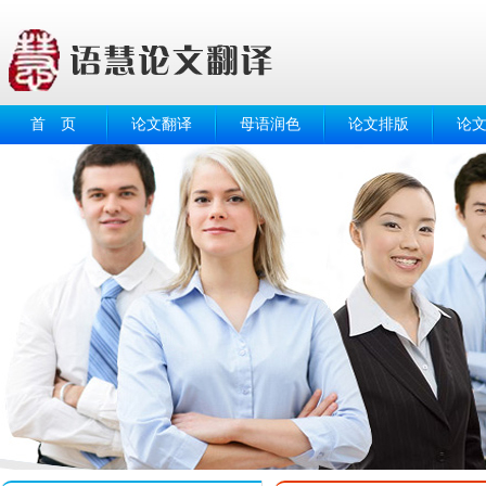
首 页
论文翻译
母语润色
论文排版
论