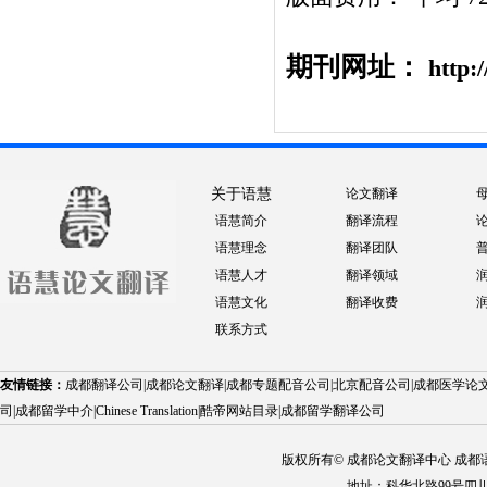
期刊网址：
http:
关于语慧
论文翻译
语慧简介
翻译流程
语慧理念
翻译团队
语慧人才
翻译领域
语慧文化
翻译收费
联系方式
友情链接：
成都翻译公司
|
成都论文翻译
|
成都专题配音公司
|
北京配音公司
|
成都医学论
司
|
成都留学中介
|
Chinese Translation
|
酷帝网站目录
|
成都留学翻译公司
版权所有© 成都论文翻译中心 成都语慧科技
地址：科华北路99号四