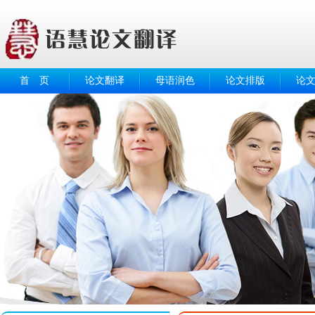
首 页
论文翻译
母语润色
论文排版
论