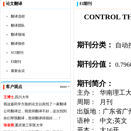
论文翻译
EI期刊
CONTROL T
翻译流程
>
翻译团队
>
翻译领域
>
期刊分类：
翻译报价
自动
>
SCI期刊
>
EI期刊
期刊分值：
>
0.796
最新会议
>
期刊简介：
客户观点
more +
主办： 华南理工
王博士
,四川大学
周期： 月刊
我这篇药学方面的论文以前找了一家翻译
出版地：广东省广
公司翻译过，我觉得翻译不好，这次找到
你们帮我翻译，觉得翻译得很好......！
语种： 中文;英文
张老师
,重庆第三军医大学
开本： 大16开