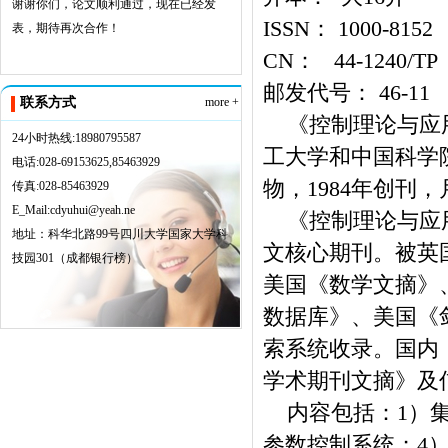
谢谢你们，论文顺利通过，现在已经发
ISSN： 1000-8152
表，期待再次合作！
CN： 44-1240/TP
邮发代号： 46-11
联系方式
more +
《控制理论与应用
24小时热线:18980795587
工大学和中国科学
电话:028-69153625,85463929
物，1984年创刊
传真:028-85463929
E_Mail:cdyuhui@yeah.ne
《控制理论与应用
地址：科华北路99号四川大学国家大学科
文核心期刊。被英国
技园301（成都银行榜）
美国《数学文摘》
数据库》、美国《
索系统收录。国内
学术期刊文摘》及
内容包括：1）集
参数控制系统；4