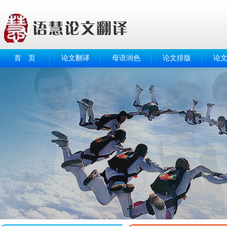
首 页
论文翻译
母语润色
论文排版
论