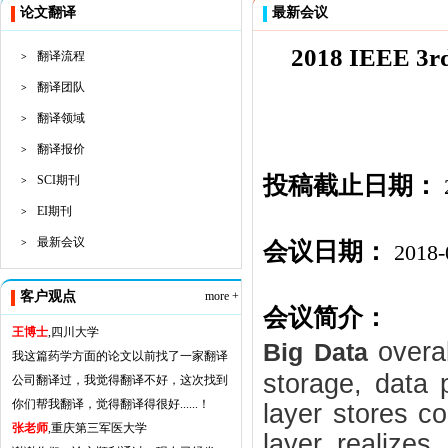
论文翻译
最新会议
2018 IEEE 3rd
翻译流程
>
翻译团队
>
翻译领域
>
翻译报价
>
投稿截止日期：
SCI期刊
>
EI期刊
>
最新会议
>
会议日期：
2018-
客户观点
more +
会议简介：
王博士
,四川大学
overa
Big Data
我这篇药学方面的论文以前找了一家翻译
storage, data 
公司翻译过，我觉得翻译不好，这次找到
你们帮我翻译，觉得翻译得很好......！
layer stores c
张老师
,重庆第三军医大学
layer realizes