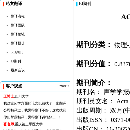
论文翻译
EI期刊
A
翻译流程
>
翻译团队
>
翻译领域
>
期刊分类：
翻译报价
物理
>
SCI期刊
>
EI期刊
期刊分值：
>
0.837
最新会议
>
期刊简介：
客户观点
more +
期刊名： 声学学报
王博士
,四川大学
期刊英文名： Acta Ac
我这篇药学方面的论文以前找了一家翻译
出版周期： 双月(
公司翻译过，我觉得翻译不好，这次找到
你们帮我翻译，觉得翻译得很好......！
出版ISSN： 0371-0
张老师
,重庆第三军医大学
出版CN： 11-2065/