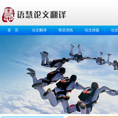
首 页
论文翻译
母语润色
论文排版
论