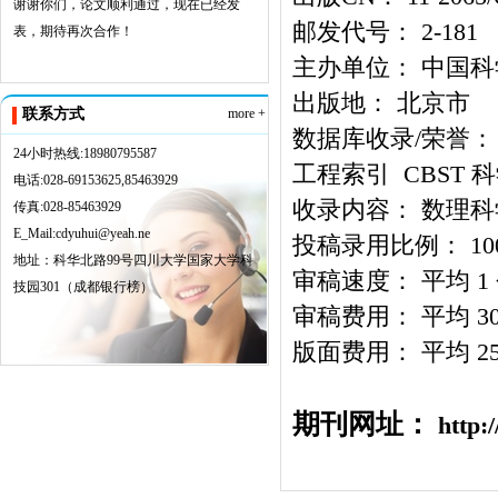
谢谢你们，论文顺利通过，现在已经发
邮发代号： 2-181
表，期待再次合作！
主办单位： 中国
出版地： 北京市
联系方式
more +
数据库收录/荣誉：
24小时热线:18980795587
工程索引 CBST 
电话:028-69153625,85463929
收录内容： 数理科学(2
传真:028-85463929
E_Mail:cdyuhui@yeah.ne
投稿录用比例： 10
地址：科华北路99号四川大学国家大学科
审稿速度： 平均 
技园301（成都银行榜）
审稿费用： 平均 30
版面费用： 平均 25
期刊网址：
http:/