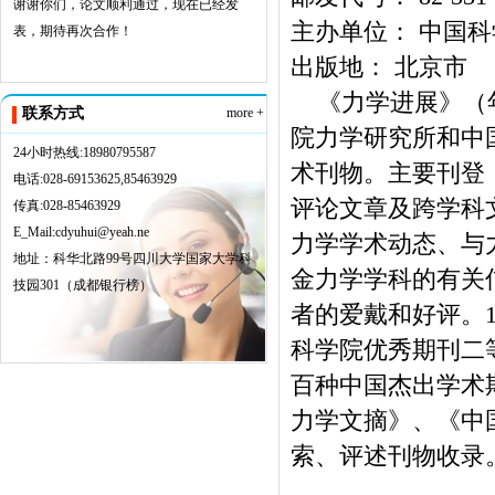
谢谢你们，论文顺利通过，现在已经发
主办单位： 中国
表，期待再次合作！
出版地： 北京市
《力学进展》（年
联系方式
more +
院力学研究所和中
24小时热线:18980795587
术刊物。主要刊登
电话:028-69153625,85463929
评论文章及跨学科
传真:028-85463929
E_Mail:cdyuhui@yeah.ne
力学学术动态、与
地址：科华北路99号四川大学国家大学科
金力学学科的有关
技园301（成都银行榜）
者的爱戴和好评。1
科学院优秀期刊二等
百种中国杰出学术
力学文摘》、《中
索、评述刊物收录