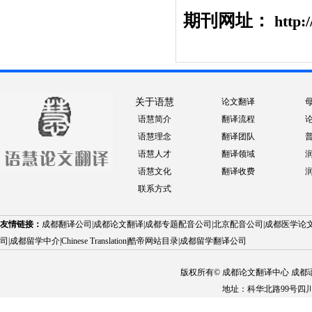
期刊网址：
http:/
关于语慧
论文翻译
语慧简介
翻译流程
语慧理念
翻译团队
语慧人才
翻译领域
语慧文化
翻译收费
联系方式
友情链接：
成都翻译公司
|
成都论文翻译
|
成都专题配音公司
|
北京配音公司
|
成都医学论
司
|
成都留学中介
|
Chinese Translation
|
酷帝网站目录
|
成都留学翻译公司
版权所有© 成都论文翻译中心 成都语慧科技
地址：科华北路99号四