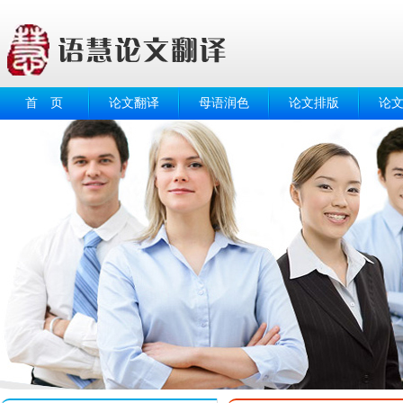
首 页
论文翻译
母语润色
论文排版
论