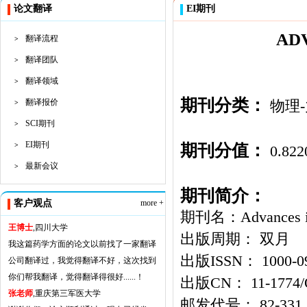
论文翻译
EI期刊
AD
翻译流程
>
翻译团队
>
翻译领域
>
期刊分类：
翻译报价
物理
>
SCI期刊
>
EI期刊
期刊分值：
>
0.822
最新会议
>
期刊简介：
客户观点
more +
期刊名：Advances i
王博士
,四川大学
出版周期： 双月
我这篇药学方面的论文以前找了一家翻译
出版ISSN： 1000-0
公司翻译过，我觉得翻译不好，这次找到
你们帮我翻译，觉得翻译得很好......！
出版CN： 11-1774/
张老师
,重庆第三军医大学
邮发代号： 82-331